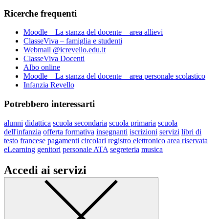
Ricerche frequenti
Moodle – La stanza del docente – area allievi
ClasseViva – famiglia e studenti
Webmail @icrevello.edu.it
ClasseViva Docenti
Albo online
Moodle – La stanza del docente – area personale scolastico
Infanzia Revello
Potrebbero interessarti
alunni
didattica
scuola secondaria
scuola primaria
scuola
dell'infanzia
offerta formativa
insegnanti
iscrizioni
servizi
libri di
testo
francese
pagamenti
circolari
registro elettronico
area riservata
eLearning
genitori
personale ATA
segreteria
musica
Accedi ai servizi