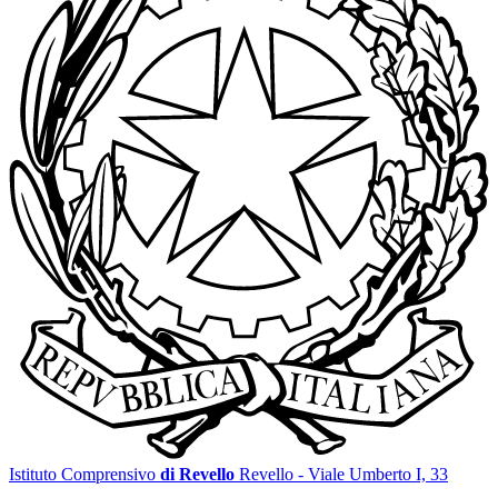
Istituto Comprensivo
di Revello
Revello - Viale Umberto I, 33